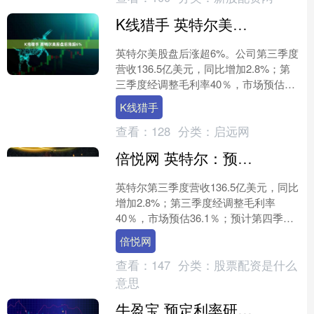
K线猎手 英特尔美股盘后涨超6%
英特尔美股盘后涨超6%。公司第三季度
营收136.5亿美元，同比增加2.8%；第
三季度经调整毛利率40％，市场预估
36.1％。 文章来源：东方财富Choice数
K线猎手
据....
查看：
128
分类：
启远网
倍悦网 英特尔：预计第四季度营收128亿美元至138亿美元
英特尔第三季度营收136.5亿美元，同比
增加2.8%；第三季度经调整毛利率
40％，市场预估36.1％；预计第四季度
营收128亿美元至138亿美元；预计第四
倍悦网
季度调....
查看：
147
分类：
股票配资是什么
意思
牛盈宝 预定利率研究值降幅逐季收窄，业内预计人身险定价上限中短期难现调整窗口