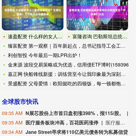
速盈配资 什么样的女人一看就很难怀孕？生殖科医生：三个特点全
富隆咨询 巴勒斯坦总统承诺将在冲突结束后一年内举行大选
臻富配资 第一观察｜百年新起点，总书记指导工会工作高质量发展
利创智投 今年最后一期LPR出炉！
金来源 波段交易策略或为优选，信用债ETF博时(159396
嘉正网 快船锋线新援：训练营至今让我印象最为深刻的球员是小
景盛配资 父母爱情：欧阳懿吃的四顿饭，每一顿都饱含深意，正是
全球股市快讯
09:35 AM
N展芯股份上市首日盘初涨398%，报115/股。
N
09:35 AM
医疗服务板块冲高，百花医药涨停
医疗服务板块冲高，百花医药涨停，万邦医药、康龙化成、药明康德跟涨。
09:34 AM
Jane Street寻求将110亿美元债务转为私募信贷