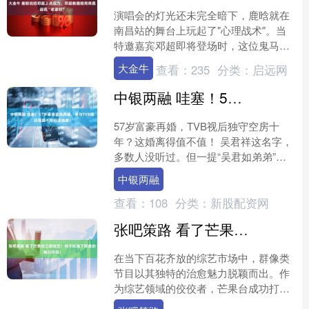
演唱会的灯光还未完全暗下，鹿晗就在
南昌站的舞台上玩起了"心理战术"。当
特邀嘉宾邓超即将登场时，这位鬼马主
唱突然对着台下近万观众神秘发问："你
大金牛
查看：
235
分类：
启远网
们猜还有谁要来？"没....
中银两融 哇塞！57岁香港富商再婚，曾与TVB视后隐婚十年分道扬镳！
57岁富豪再婚，TVB视后独守空房十
年？这婚离得值不值！ 吴君祥这名字，
多数人没听过。但一提“吴君如弟弟”，
港圈老粉立马清醒——哦，那个闷声发
中银两融
大财的主儿。 57....
查看：
108
分类：
新股配资网
张吧策路 看了芒果的三部综艺！终于知道了群像的魅力所在！
在当下百花齐放的综艺市场中，群像类
节目以其独特的治愈魅力脱颖而出。作
为综艺领域的佼佼者，芒果台成功打造
了再就业男团和南波万两大现象级组