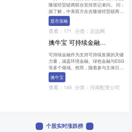
隆坡经贸磋商联合安排答记者问。 问：
据了解，中美双方在吉隆坡经贸磋商就
解决各自关切的经贸问题达成联合安
股市策略
排。请问商务部能否介....
查看：
171
分类：
启远网
擒牛宝 可持续金融进入关键阶段，业内建议加强跨界“翻译”
可持续金融作为支持可持续发展的关键
力量，涵盖环境金融、绿色金融与ESG
等多个领域。然而，随着参与主体日益
多元，涉及金融、产业与市场等多方协
擒牛宝
同，为使让技术创新可量....
查看：
149
分类：
河南配资公司
个股实时涨跌榜