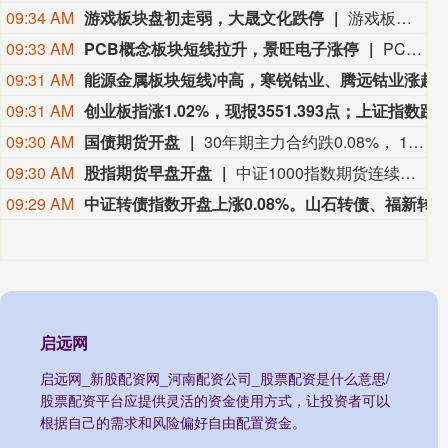
09:34 AM
游戏板块盘初走弱，大晟文化跌停
游戏板块盘初走弱，大晟文化跌停，任子行、凯撒文化、盛天网络、ST华谊、天舟文化、中电电机等跟跌。
09:33 AM
PCB概念板块短线拉升，景旺电子涨停
PCB概念板块短线拉升，景旺电子、依顿电子、宝鼎科技涨停，劲拓股份、杰普特、嘉立创、深南电路、民爆光电等纷纷走高。
09:31 AM
能源金属板块短线冲高，寒锐钴业、腾远
09:31 AM
创业板指涨1.02%，现报3551.393点；上证指数跌0.18%，现报3893.252点；深证成指涨0
09:30 AM
国债期货开盘
30年期主力合约跌0.08%， 10年期主力合约跌0.01%， 5年期主力合约跌0.01%， 2年期主力合约基本持平。
09:30 AM
股指期货早盘开盘
中证1000指数期货连续涨0.11%， 沪深300指数期货连续涨0.22%， 中证500指数期货连续涨0.11%， 上证50指数期货连续涨0.12%。
09:29 AM
中证转债指数开盘上涨0.08%。山石转债、福新转债、鼎通转债、茂莱转债、永吉转债涨幅居前，分别涨3.77%、3.38%、3.35%、1.94%、1.70%。普联转债、火星转债、久吾转02、江农转债、路维转债跌幅居前，分别跌1.58%、1.35%、1.02%、0.6
启远网
启远网_新股配资网_河南配资公司_股票配资是什么意思/
股票配资平台应提供灵活的资金使用方式，让投资者可以
根据自己的需求和风险偏好自由配置资金。