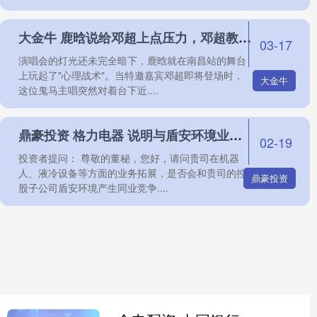
大金牛 鹿晗说给邓超上点压力，邓超教鹿晗用南昌话说“老婆好”
03-17
演唱会的灯光还未完全暗下，鹿晗就在南昌站的舞台
上玩起了"心理战术"。当特邀嘉宾邓超即将登场时，
大金牛
这位鬼马主唱突然对着台下近....
鼎豪投资 格力电器 说明与盾安环境业务差异及解决同业竞争方式
02-19
投资者提问： 尊敬的董秘，您好，请问贵司在机器
人、液冷设备等方面的业务拓展，是否会和贵司的控
鼎豪投资
股子公司盾安环境产生同业竞争....