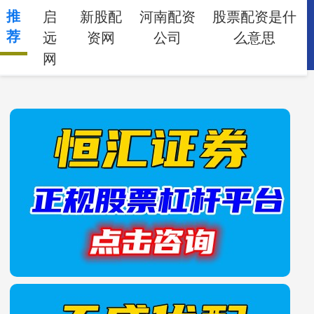
推
启
新股配
河南配资
股票配资是什
荐
远
资网
公司
么意思
网