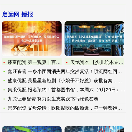
启远网 播报
臻富配资 第一观察｜百年新起点，总书记指导工会工作高质量发展
天戈资本 【少儿绘本专题推读】 叮咚~这是一堂给小小孩的
鑫旺资管 一条小团团消失两年突然复活！顶流网红回归，这次会露
盛康优配 吴星星新短剧《小娘子不好惹》获批备案，横店影视城即
集采优配 报名预约！首都图书馆，本周六（9月20日），鲁迅诞
九龙证券配资 努力以生态实践书写绿色答卷
景盛配资 父母爱情：欧阳懿吃的四顿饭，每一顿都饱含深意，正是