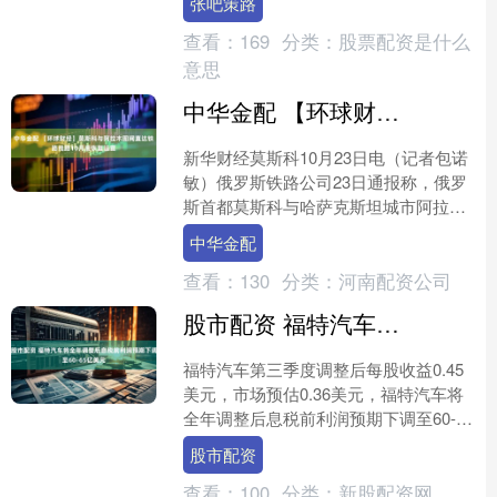
张吧策路
合，展现了群像综艺的独特吸....
查看：
169
分类：
股票配资是什么
意思
中华金配 【环球财经】莫斯科与阿拉木图间直达铁路线路10月底恢复运营
新华财经莫斯科10月23日电（记者包诺
敏）俄罗斯铁路公司23日通报称，俄罗
斯首都莫斯科与哈萨克斯坦城市阿拉木
图之间的直达铁路客运服务将于10月底
中华金配
正式恢复。 据俄....
查看：
130
分类：
河南配资公司
股市配资 福特汽车将全年调整后息税前利润预期下调至60-65亿美元
福特汽车第三季度调整后每股收益0.45
美元，市场预估0.36美元，福特汽车将
全年调整后息税前利润预期下调至60-65
亿美元，原预期为65-75亿美元。福特汽
股市配资
车仍....
查看：
100
分类：
新股配资网