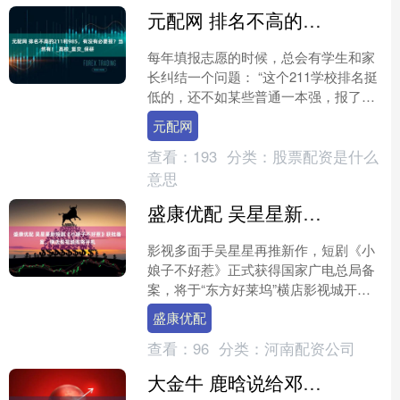
元配网 排名不高的211和985，有没有必要报？当然有！_高校_复交_保研
每年填报志愿的时候，总会有学生和家
长纠结一个问题： “这个211学校排名挺
低的，还不如某些普通一本强，报了有
没有意义？” 在“学历通胀”和“名校情
元配网
结”的双重影响....
查看：
193
分类：
股票配资是什么
意思
盛康优配 吴星星新短剧《小娘子不好惹》获批备案，横店影视城即将开机
影视多面手吴星星再推新作，短剧《小
娘子不好惹》正式获得国家广电总局备
案，将于“东方好莱坞”横店影视城开
机。 记者今日从相关部门获悉，由导演
盛康优配
吴星星编剧并执导的短剧....
查看：
96
分类：
河南配资公司
大金牛 鹿晗说给邓超上点压力，邓超教鹿晗用南昌话说“老婆好”