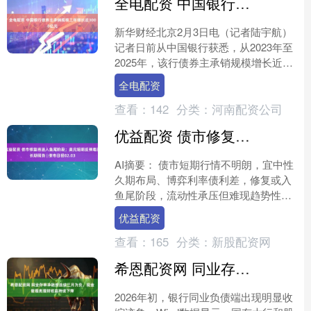
全电配资 中国银行债券主承销规模三年增长近3000亿元
新华财经北京2月3日电（记者陆宇航）
记者日前从中国银行获悉，从2023年至
2025年，该行债券主承销规模增长近
3000亿元，达到1.68万亿元。 据介绍，
全电配资
聚焦国....
查看：
142
分类：
河南配资公司
优益配资 债市修复将进入鱼尾阶段；美元短期反弹难改长期弱势 | 债市日报02.03
AI摘要： 债市短期行情不明朗，宜中性
久期布局、博弈利率债利差，修复或入
鱼尾阶段，流动性承压但难现趋势性转
熊；理财规模环比下滑，节前或温和增
优益配资
长，长期依托存款搬家....
查看：
165
分类：
新股配资网
希恩配资网 同业存单净融资连续三月为负，现金管理类理财收益持续下降
2026年初，银行同业负债端出现明显收