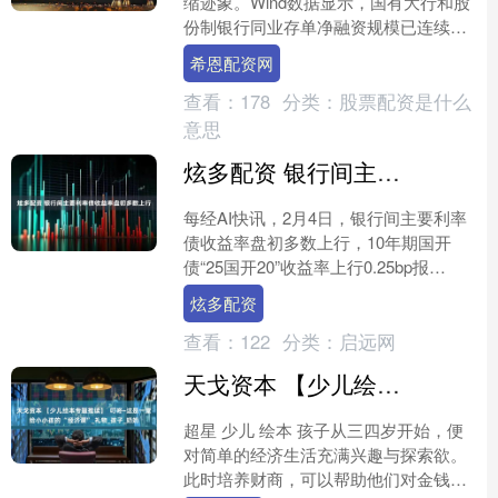
缩迹象。Wind数据显示，国有大行和股
份制银行同业存单净融资规模已连续三
个月为负，且负值逐月扩大；与此同
希恩配资网
时，同业存单发行利....
查看：
178
分类：
股票配资是什么
意思
炫多配资 银行间主要利率债收益率盘初多数上行
每经AI快讯，2月4日，银行间主要利率
债收益率盘初多数上行，10年期国开
债“25国开20”收益率上行0.25bp报
1.9850%，10年期国债“25附息国债16....
炫多配资
查看：
122
分类：
启远网
天戈资本 【少儿绘本专题推读】 叮咚~这是一堂给小小孩的 “经济课”_礼物_孩子_奶奶
超星 少儿 绘本 孩子从三四岁开始，便
对简单的经济生活充满兴趣与探索欲。
此时培养财商，可以帮助他们对金钱、