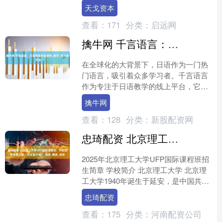
财富建立积极正面的认知。 《我是小小
天戈资本
CEO》正是一套专....
查看：
171
分类：
启远网
擒牛网 千言语言：日语情景对话演练_教学_学习者_平台
在全球化的大背景下，日语作为一门热
门语言，吸引着众多学习者。千言语言
作为专注于日语教学的线上平台，它的
教学方法和课程内容也都具有属于自己
擒牛网
的特色。 千言语言深知，....
查看：
128
分类：
新股配资网
忠琦配资 北京理工大学UFP国际课程班：开启世界名校之路，从这里开始！_高校_模块_全球
2025年北京理工大学UFP国际课程班招
生简章 学校简介 北京理工大学 北京理
工大学1940年诞生于延安，是中国共产
党创办的第一所理工科大学，是新中国
忠琦配资
成立以来国....
查看：
175
分类：
河南配资公司