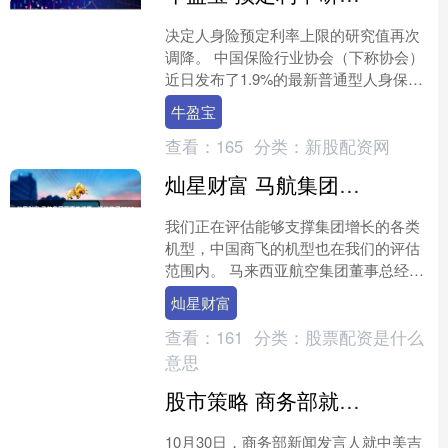
决定人身险预定利率上限的研究值再次
调降。 中国保险行业协会（下称协会）
近日发布了1.9%的最新普通型人身保险
产品预定利率研究值，这一水平较上一
牛盈宝
季度的1.99%再....
查看：
165
分类：
新股配资网
灿星财富 马航集团董事总经理：评估购买C919飞机的可行性
我们正在评估能够支撑集团增长的各类
机型，中国商飞的机型也在我们的评估
范围内。 马来西亚航空集团董事总经理
依占依斯迈（Izham Ismail）近日接受第
灿星财富
一财经记....
查看：
161
分类：
股票配资是什么
意思
股市策略 商务部就中美吉隆坡经贸磋商联合安排答记者问
10月30日，商务部新闻发言人就中美吉